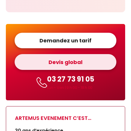
Demandez un tarif
Devis global
03 27 73 91 05
Lun - Ven | 9 h 00 - 18 h 00
ARTEMUS EVENEMENT C’EST…
30 ans d’expérience