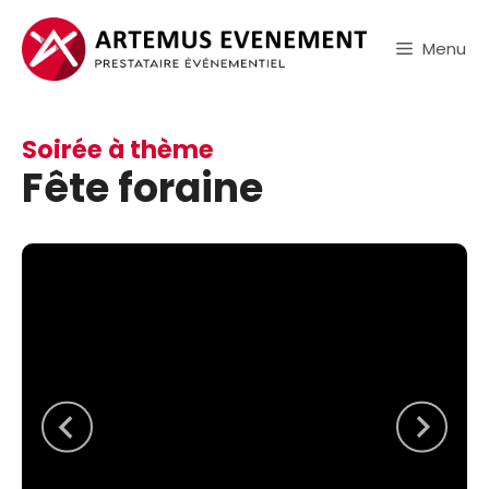
Aller
au
Menu
contenu
Soirée à thème
Fête foraine