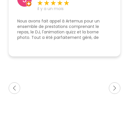
il y a un mois
Nous avons fait appel à Artemus pour un
ensemble de prestations comprenant le
repas, le DJ, l'animation quizz et la borne
photo. Tout a été parfaitement géré, de
l'étape du devis à la soirée en elle-même. Le
prestataire est toujours disponible et réactif,
le personnel intervenant le jour de
l'événement est très professionnel et
l'équipe est sympathique. Je recommande !